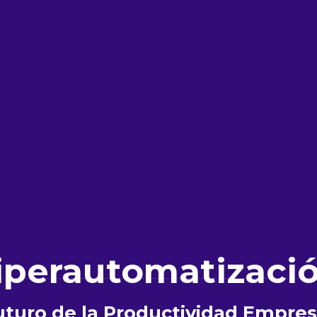
iperautomatizació
uturo de la Productividad Empres