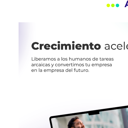
.
.
.