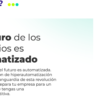
.
.
.
?